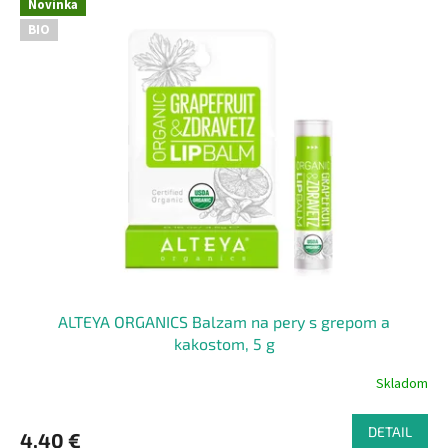
Novinka
BIO
ALTEYA ORGANICS Balzam na pery s grepom a
kakostom, 5 g
Skladom
DETAIL
4,40 €