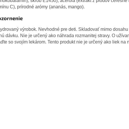
nokobalamín), škrob E1450), acerola (extrakt z plodov čerešne 
mínu C), prírodné arómy (ananás, mango).
zornenie
ydrovaný výrobok. Nevhodné pre deti. Skladovať mimo dosahu 
ú dávku. Nie je určený ako náhrada rozmanitej stravy. O užívan
ďte so svojím lekárom. Tento produkt nie je určený ako liek na 