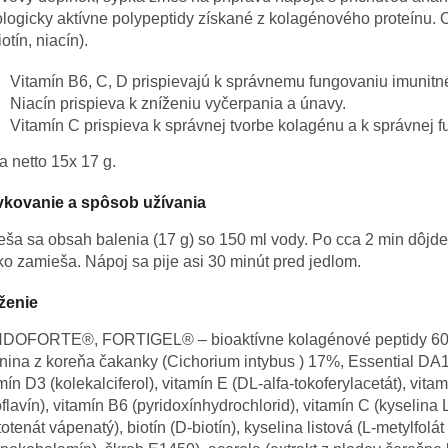
ologicky aktívne polypeptidy získané z kolagénového proteínu. 
iotín, niacín).
Vitamín B6, C, D prispievajú k správnemu fungovaniu imunit
Niacín prispieva k zníženiu vyčerpania a únavy.
Vitamín C prispieva k správnej tvorbe kolagénu a k správnej fu
 netto 15x 17 g.
kovanie a spôsob užívania
ša sa obsah balenia (17 g) so 150 ml vody. Po cca 2 min dôjd
ko zamieša. Nápoj sa pije asi 30 minút pred jedlom.
ženie
DOFORTE®, FORTIGEL® – bioaktívne kolagénové peptidy 60% (b
nina z koreňa čakanky (Cichorium intybus ) 17%, Essential DA1 –
mín D3 (kolekalciferol), vitamín E (DL-alfa-tokoferylacetát), vita
oflavín), vitamín B6 (pyridoxínhydrochlorid), vitamín C (kyselin
otenát vápenatý), biotín (D-biotín), kyselina listová (L-metylfolá