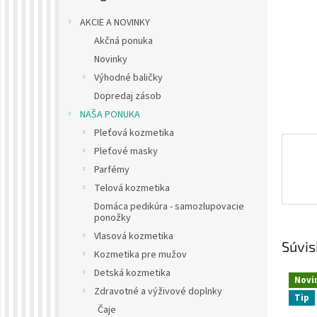
AKCIE A NOVINKY
Akčná ponuka
Novinky
Výhodné baličky
Dopredaj zásob
NAŠA PONUKA
Pleťová kozmetika
Pleťové masky
Parfémy
Telová kozmetika
Domáca pedikúra - samozlupovacie
ponožky
Vlasová kozmetika
Súvis
Kozmetika pre mužov
Detská kozmetika
Novi
Zdravotné a výživové doplnky
Tip
Čaje