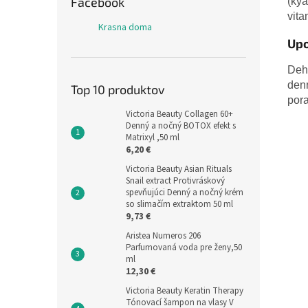
Facebook
(kya
vita
Krasna doma
Upo
Deh
denn
Top 10 produktov
pora
Victoria Beauty Collagen 60+
Denný a nočný BOTOX efekt s
Matrixyl ,50 ml
6,20 €
Victoria Beauty Asian Rituals
Snail extract Protivráskový
spevňujúci Denný a nočný krém
so slimačím extraktom 50 ml
9,73 €
Aristea Numeros 206
Parfumovaná voda pre ženy,50
ml
12,30 €
Victoria Beauty Keratin Therapy
Tónovací šampon na vlasy V