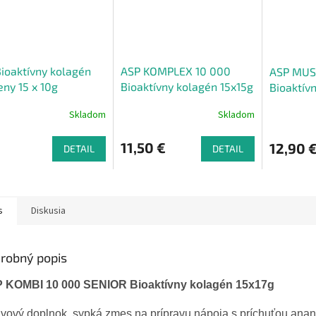
ioaktívny kolagén
ASP KOMPLEX 10 000
ASP MUS
eny 15 x 10g
Bioaktívny kolagén 15x15g
Bioaktív
15x20g
Skladom
Skladom
11,50 €
12,90 
DETAIL
DETAIL
s
Diskusia
robný popis
 KOMBI 10 000 SENIOR Bioaktívny kolagén 15x17g
ivový doplnok, sypká zmes na prípravu nápoja s príchuťou ana