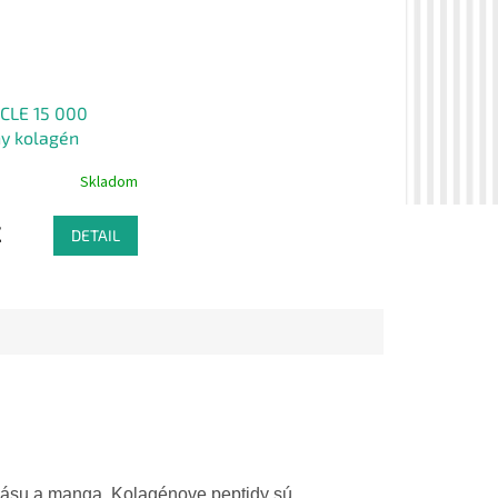
CLE 15 000
ny kolagén
Skladom
€
DETAIL
násu a manga. Kolagénove peptidy sú