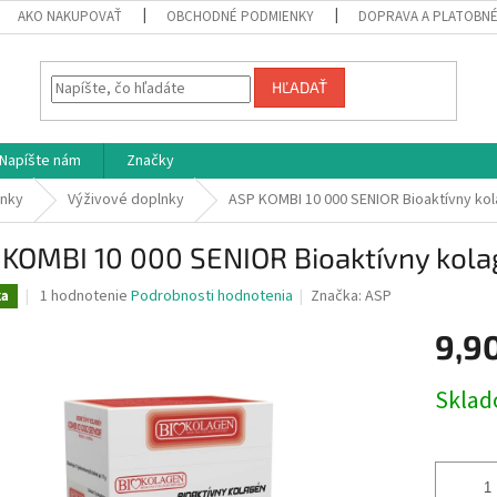
AKO NAKUPOVAŤ
OBCHODNÉ PODMIENKY
DOPRAVA A PLATOBN
HĽADAŤ
Napíšte nám
Značky
lnky
Výživové doplnky
ASP KOMBI 10 000 SENIOR Bioaktívny ko
 KOMBI 10 000 SENIOR Bioaktívny kola
Priemerné
1 hodnotenie
Podrobnosti hodnotenia
Značka:
ASP
ka
hodnotenie
produktu
9,9
je
5,0
Jednotk
Skla
z
cena:
5
hviezdičiek.