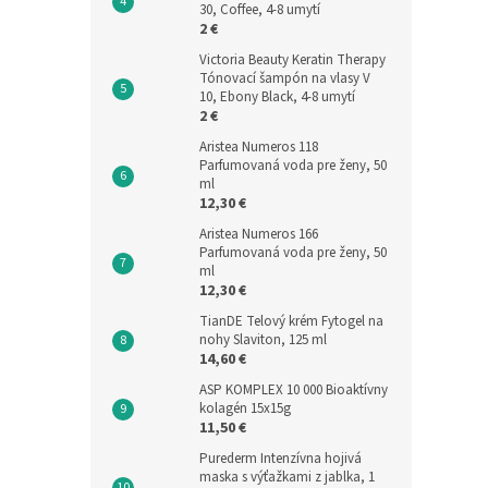
30, Coffee, 4-8 umytí
2 €
Victoria Beauty Keratin Therapy
Tónovací šampón na vlasy V
10, Ebony Black, 4-8 umytí
2 €
Aristea Numeros 118
Parfumovaná voda pre ženy, 50
ml
12,30 €
Aristea Numeros 166
Parfumovaná voda pre ženy, 50
ml
12,30 €
TianDE Telový krém Fytogel na
nohy Slaviton, 125 ml
14,60 €
ASP KOMPLEX 10 000 Bioaktívny
kolagén 15x15g
11,50 €
Purederm Intenzívna hojivá
maska s výťažkami z jablka, 1