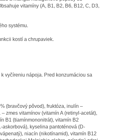
Obsahuje vitamíny (A, B1, B2, B6, B12, C, D3,
ného systému.
nkcii kostí a chrupaviek.
e k vyčíreniu nápoja. Pred konzumáciou sa
ravčový pôvod), fruktóza, inulín –
 zmes vitamínov (vitamín A (retinyl-acetát),
mín B1 (tiamínmononitrát), vitamín B2
a L-askorbová), kyselina pantoténová (D-
t vápenatý), niacín (nikotínamid), vitamín B12