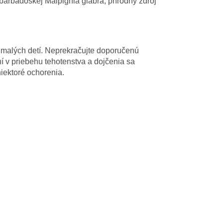
barbadoskej Malpighia glabra, prírodný zdroj
malých detí. Neprekračujte doporučenú
í v priebehu tehotenstva a dojčenia sa
niektoré ochorenia.