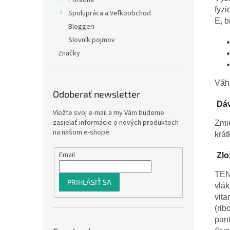
Poradňa
fyzi
Spolupráca a Veľkoobchod
E, b
Bloggeri
Slovník pojmov
Značky
Váha
Odoberať newsletter
Dáv
Vložte svoj e-mail a my Vám budeme
zasielať informácie o nových produktoch
Zmie
na našom e-shope.
krát
Email
Zlo
TEN
PRIHLÁSIŤ SA
vlák
vita
(rib
pant