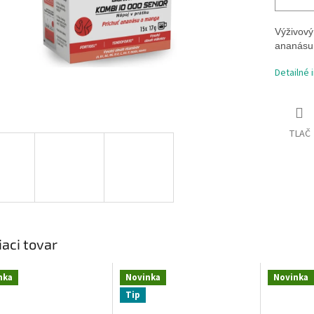
Výživový
ananásu
Detailné 
TLAČ
iaci tovar
nka
Novinka
Novinka
Tip