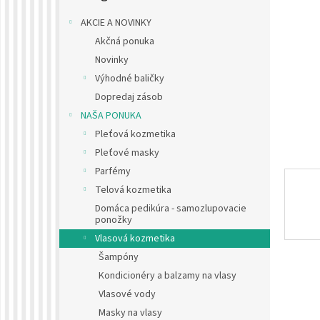
AKCIE A NOVINKY
Akčná ponuka
Novinky
Výhodné baličky
Dopredaj zásob
NAŠA PONUKA
Pleťová kozmetika
Pleťové masky
Parfémy
Telová kozmetika
Domáca pedikúra - samozlupovacie
ponožky
Vlasová kozmetika
Šampóny
Kondicionéry a balzamy na vlasy
Vlasové vody
Masky na vlasy