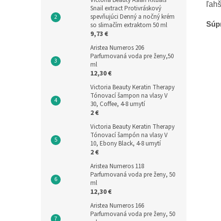
ľahš
Snail extract Protivráskový
spevňujúci Denný a nočný krém
Súp
so slimačím extraktom 50 ml
9,73 €
Aristea Numeros 206
Parfumovaná voda pre ženy,50
ml
12,30 €
Victoria Beauty Keratin Therapy
Tónovací šampon na vlasy V
30, Coffee, 4-8 umytí
2 €
Victoria Beauty Keratin Therapy
Tónovací šampón na vlasy V
10, Ebony Black, 4-8 umytí
2 €
Aristea Numeros 118
Parfumovaná voda pre ženy, 50
ml
12,30 €
Aristea Numeros 166
Parfumovaná voda pre ženy, 50