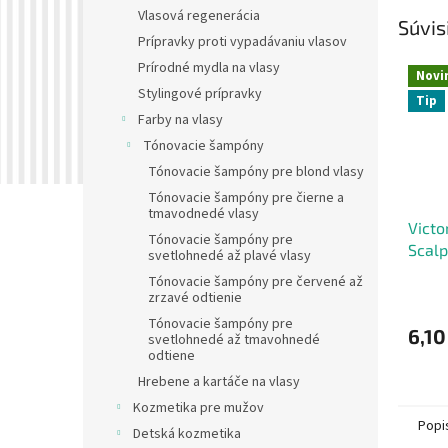
Vlasová regenerácia
Súvis
Prípravky proti vypadávaniu vlasov
Prírodné mydla na vlasy
Novi
Stylingové prípravky
Tip
Farby na vlasy
Tónovacie šampóny
Tónovacie šampóny pre blond vlasy
Tónovacie šampóny pre čierne a
tmavodnedé vlasy
Victo
Tónovacie šampóny pre
Scalp
svetlohnedé až plavé vlasy
podpo
Tónovacie šampóny pre červené až
rozm
zrzavé odtienie
ml
Tónovacie šampóny pre
6,10
svetlohnedé až tmavohnedé
odtiene
Hrebene a kartáče na vlasy
Kozmetika pre mužov
Popi
Detská kozmetika