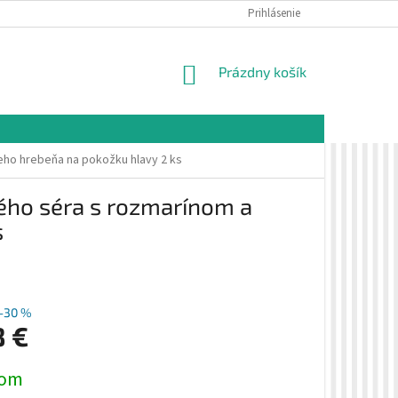
É PODMIENKY
OCHRANA OSOBNÝCH ÚDAJOV
Prihlásenie
VZORKOVÁ PREDAJŇA 
NÁKUPNÝ
Prázdny košík
KOŠÍK
eho hrebeňa na pokožku hlavy 2 ks
vého séra s rozmarínom a
s
–30 %
8 €
ová
dom