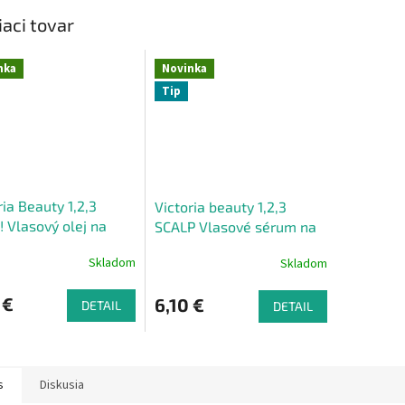
iaci tovar
nka
Novinka
Tip
ria Beauty 1,2,3
Victoria beauty 1,2,3
! Vlasový olej na
SCALP Vlasové sérum na
ru rastu vlasov s
pokožku hlavy s aloe
Skladom
Skladom
arínovým olejom 30
verou, biotínom a tea tree
olejom 30 ml
 €
6,10 €
DETAIL
DETAIL
s
Diskusia