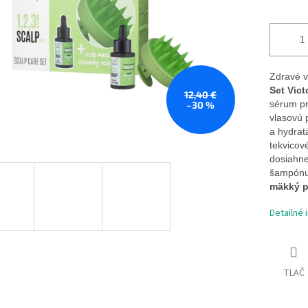
Zdravé v
Set Vict
12,40 €
sérum pr
–30 %
vlasovú 
a hydrat
tekvicov
dosiahne
šampónu 
mäkký p
Detailné 
TLAČ