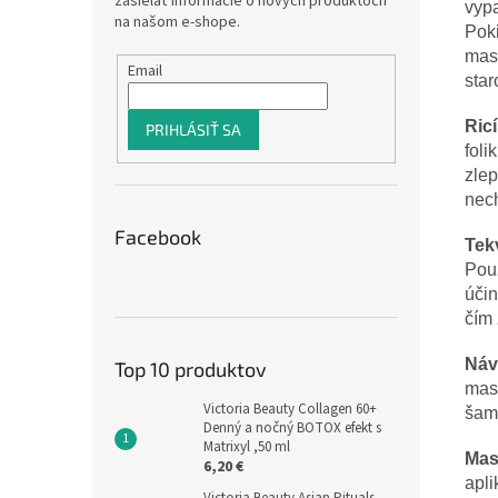
zasielať informácie o nových produktoch
vypa
na našom e-shope.
Poki
masá
Email
star
Ric
PRIHLÁSIŤ SA
foli
zlep
nech
Facebook
Tek
Použ
účin
čím 
Náv
Top 10 produktov
masá
Victoria Beauty Collagen 60+
šam
Denný a nočný BOTOX efekt s
Matrixyl ,50 ml
Mas
6,20 €
apli
Victoria Beauty Asian Rituals