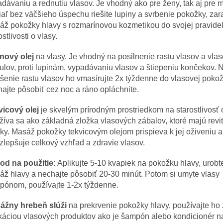
dávaniu a rednutiu vlasov. Je vhodný ako pre ženy, tak aj pre 
aľ bez väčšieho úspechu riešite lupiny a svrbenie pokožky, zar
ž pokožky hlavy s rozmarínovou kozmetikou do svojej pravide
ostlivosti o vlasy.
ínový olej
na vlasy. Je vhodný na posilnenie rastu vlasov a vla
kulov, proti lupinám, vypadávaniu vlasov a štiepeniu končekov. 
šenie rastu vlasov ho vmasírujte 2x týždenne do vlasovej pokož
ajte pôsobiť cez noc a ráno opláchnite.
vicový olej
je skvelým prírodným prostriedkom na starostlivosť o
íva sa ako základná zložka vlasových zábalov, ktoré majú revi
ky. Masáž pokožky tekvicovým olejom prispieva k jej oživeniu 
zlepšuje celkový vzhľad a zdravie vlasov.
od na použitie:
Aplikujte 5-10 kvapiek na pokožku hlavy, urobt
ž hlavy a nechajte pôsobiť 20-30 minút. Potom si umyte vlasy
pónom, používajte 1-2x týždenne.
ážny hrebeň slúži
na prekrvenie pokožky hlavy, používajte ho
káciou vlasových produktov ako je šampón alebo kondicionér n