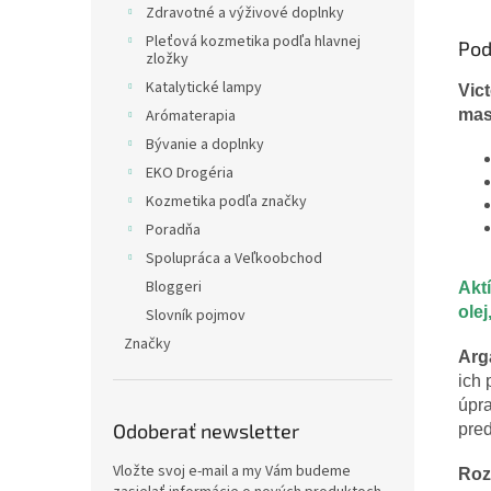
Zdravotné a výživové doplnky
Pleťová kozmetika podľa hlavnej
Pod
zložky
Katalytické lampy
Vic
mas
Arómaterapia
Bývanie a doplnky
EKO Drogéria
Kozmetika podľa značky
Poradňa
Spolupráca a Veľkoobchod
Bloggeri
Akt
olej
Slovník pojmov
Značky
Arg
ich 
úpra
Odoberať newsletter
pred
Vložte svoj e-mail a my Vám budeme
Roz