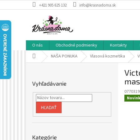
Prejsť
+421 905 625 132
info@krasnadoma.sk
na
obsah
O nás
Obchodné podmienky
Kontakty
Domov
NAŠA PONUKA
Vlasová kozmetika
V
B
Vict
o
č
mas
Vyhľadávanie
n
0770319
ý
Novin
p
a
HĽADAŤ
n
e
l
Preskočiť
Kategórie
kategórie