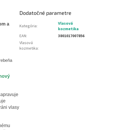
Dodatočné parametre
Vlasová
nom a
Kategória
:
kozmetika
EAN
:
3801017007856
Vlasová
kozmetika
:
rebeňa
anový
napravuje
uje
áni vlasy
rnému