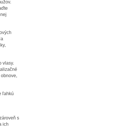
mužov.
aďte
lnej
sových
Na
ky,
 vlasy.
talizačné
a obnove,
e ľahkú
 zároveň s
a ich