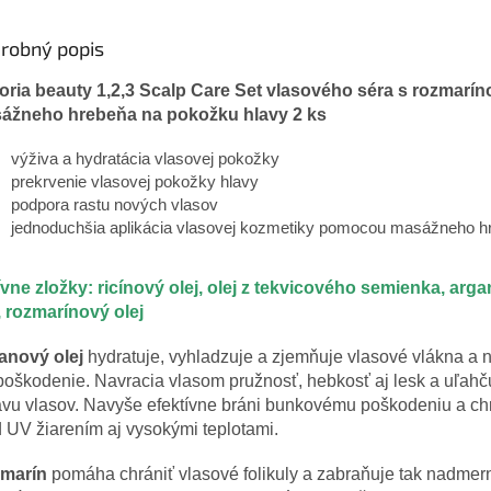
robný popis
toria beauty 1,2,3 Scalp Care Set vlasového séra s rozmarí
ážneho hrebeňa na pokožku hlavy 2 ks
výživa a hydratácia vlasovej pokožky
prekrvenie vlasovej pokožky hlavy
podpora rastu nových vlasov
jednoduchšia aplikácia vlasovej kozmetiky pomocou masážneho h
ívne zložky: ricínový olej, olej z tekvicového semienka, arg
, rozmarínový olej
anový olej
hydratuje, vyhladzuje a zjemňuje vlasové vlákna a 
poškodenie. Navracia vlasom pružnosť, hebkosť aj lesk a uľahč
vu vlasov. Navyše efektívne bráni bunkovému poškodeniu a chr
 UV žiarením aj vysokými teplotami.
marín
pomáha chrániť vlasové folikuly a zabraňuje tak nadme