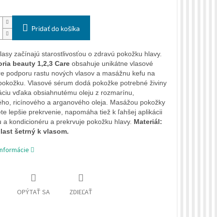
Pridať do košíka
lasy začínajú starostlivosťou o zdravú pokožku hlavy.
oria beauty 1,2,3 Care
obsahuje unikátne vlasové
e podporu rastu nových vlasov a masážnu kefu na
pokožku. Vlasové sérum dodá pokožke potrebné živiny
áciu vďaka obsiahnutému oleju z rozmarínu,
ého, ricínového a arganového oleja. Masážou pokožky
te lepšie prekrvenie, napomáha tiež k ľahšej aplikácii
a kondicionéru a prekrvuje pokožku hlavy.
Materiál:
last šetrný k vlasom.
informácie
OPÝTAŤ SA
ZDIEĽAŤ