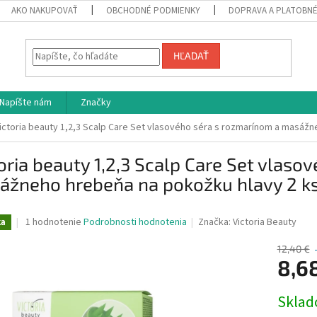
AKO NAKUPOVAŤ
OBCHODNÉ PODMIENKY
DOPRAVA A PLATOBN
HĽADAŤ
Napíšte nám
Značky
ictoria beauty 1,2,3 Scalp Care Set vlasového séra s rozmarínom a masážn
oria beauty 1,2,3 Scalp Care Set vlaso
ážneho hrebeňa na pokožku hlavy 2 k
Priemerné
1 hodnotenie
Podrobnosti hodnotenia
Značka:
Victoria Beauty
ka
hodnotenie
produktu
12,40 €
je
8,6
5,0
z
Jednotk
Skla
5
cena:
hviezdičiek.