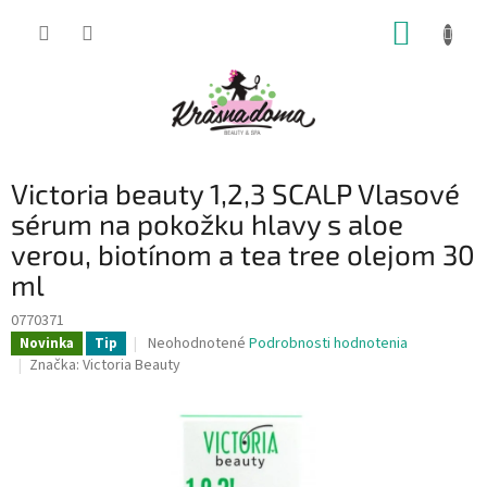
Prejsť
NÁKUP
na
obsah
KOŠÍK
Victoria beauty 1,2,3 SCALP Vlasové
sérum na pokožku hlavy s aloe
verou, biotínom a tea tree olejom 30
ml
0770371
Priemerné
Neohodnotené
Podrobnosti hodnotenia
Novinka
Tip
hodnotenie
Značka:
Victoria Beauty
produktu
je
0,0
z
5
hviezdičiek.