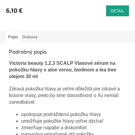
6,10 €
DETAIL
Popis
Diskusia
Podrobný popis
Victoria beauty 1,2,3 SCALP Vlasové sérum na
pokožku hlavy s aloe verou, biotínom a tea tree
olejom 30 ml
Zdravá pokožka hlavy je veľmi dôležitá pre zdravé a
krásne vlasy, preto by sme starostlivosť o ňu nemali
zanedbávať.
upokojuje podráždenú pokožku hlavy
umožňuje pokožke hlavy voľne dýchať
zmierňuje napätie a diskomfort
vyrovnáva prirodzené pH pokožky