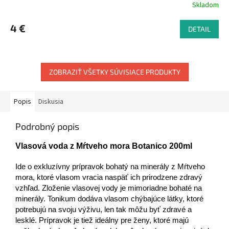
Skladom
4 €
DETAIL
ZOBRAZIŤ VŠETKY SÚVISIACE PRODUKTY
Popis
Diskusia
Podrobný popis
Vlasová voda z Mŕtveho mora Botanico 200ml
Ide o exkluzívny prípravok bohatý na minerály z Mŕtveho
mora, ktoré vlasom vracia naspäť ich prirodzene zdravý
vzhľad. Zloženie vlasovej vody je mimoriadne bohaté na
minerály. Tonikum dodáva vlasom chýbajúce látky, ktoré
potrebujú na svoju výživu, len tak môžu byť zdravé a
lesklé. Prípravok je tiež ideálny pre ženy, ktoré majú