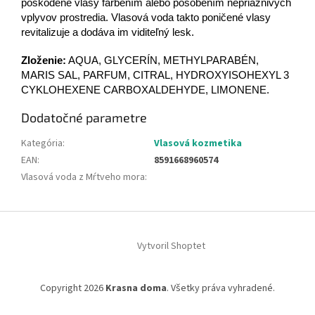
poškodené vlasy farbením alebo pôsobením nepriaznivých
vplyvov prostredia. Vlasová voda takto poničené vlasy
revitalizuje a dodáva im viditeľný lesk.
Zloženie:
AQUA, GLYCERÍN, METHYLPARABÉN,
MARIS SAL, PARFUM, CITRAL, HYDROXYISOHEXYL 3
CYKLOHEXENE CARBOXALDEHYDE, LIMONENE.
Dodatočné parametre
Kategória
:
Vlasová kozmetika
EAN
:
8591668960574
Vlasová voda z Mŕtveho mora
:
Z
á
Vytvoril Shoptet
p
ä
t
Copyright 2026
Krasna doma
. Všetky práva vyhradené.
i
e