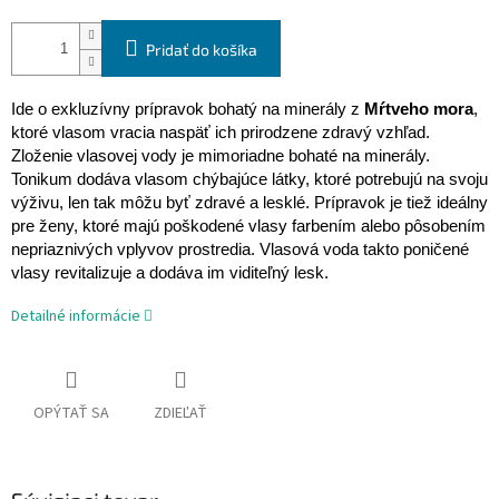
Pridať do košíka
Ide o exkluzívny prípravok bohatý na minerály z
Mŕtveho mora
,
ktoré vlasom vracia naspäť ich prirodzene zdravý vzhľad.
Zloženie vlasovej vody je mimoriadne bohaté na minerály.
Tonikum dodáva vlasom chýbajúce látky, ktoré potrebujú na svoju
výživu, len tak môžu byť zdravé a lesklé. Prípravok je tiež ideálny
pre ženy, ktoré majú poškodené vlasy farbením alebo pôsobením
nepriaznivých vplyvov prostredia. Vlasová voda takto poničené
vlasy revitalizuje a dodáva im viditeľný lesk.
Detailné informácie
OPÝTAŤ SA
ZDIEĽAŤ