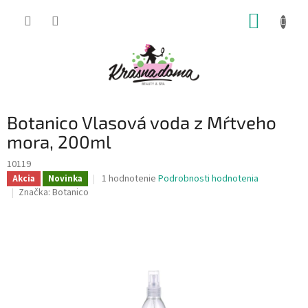
Prejsť
NÁKUP
na
obsah
KOŠÍK
Botanico Vlasová voda z Mŕtveho
mora, 200ml
10119
Priemerné
1 hodnotenie
Podrobnosti hodnotenia
Akcia
Novinka
hodnotenie
Značka:
Botanico
produktu
je
5,0
z
5
hviezdičiek.