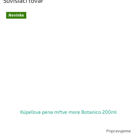
Súvisiaci tovar
Novinka
Kúpeľova pena mŕtve more Botanico 200ml
Pripravujeme