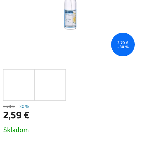
3,70 €
–30 %
3,70 €
–30 %
2,59 €
Jednotková
Skladom
cena: