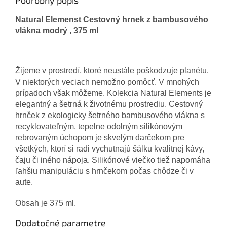
Podrobný popis
Natural Elemenst Cestovný hrnek z bambusového
vlákna modrý , 375 ml
Žijeme
v prostredí
,
ktoré neustále
poškodzuje
planétu
.
V
niektorých veciach
nemožno
pomôcť
.
V
mnohých
prípadoch
však môžeme
.
Kolekcia
Natural
Elements
je
elegantný
a
šetrná
k
životnému
prostrediu
.
Cestovný
hrnček
z ekologicky
šetrného
bambusového
vlákna
s
recyklovateľným
,
tepelne
odolným
silikónovým
rebrovaným
úchopom
je skvelým
darčekom
pre
všetkých
,
ktorí si
radi
vychutnajú
šálku
kvalitnej
kávy
,
čaju
či iného
nápoja
.
Silikónové
viečko
tiež napomáha
ľahšiu
manipuláciu
s
hrnčekom
počas
chôdze či
v
aute
.
Obsah je
375
ml
.
Dodatočné parametre