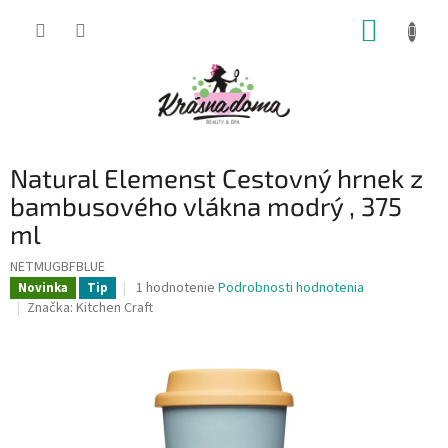
Prejsť
NÁKUP
na
obsah
KOŠÍK
Natural Elemenst Cestovný hrnek z
bambusového vlákna modrý , 375
ml
NETMUGBFBLUE
Priemerné
1 hodnotenie
Podrobnosti hodnotenia
Novinka
Tip
hodnotenie
Značka:
Kitchen Craft
produktu
je
5,0
z
5
hviezdičiek.