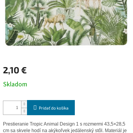
2,10 €
Jednotková
Skladom
cena:
Pridať do košíka
Prestieranie Tropic Animal Design 1 s rozmermi 43,5×28,5
cm sa skvele hodí na akýkoľvek jedálenský stôl. Materiál je