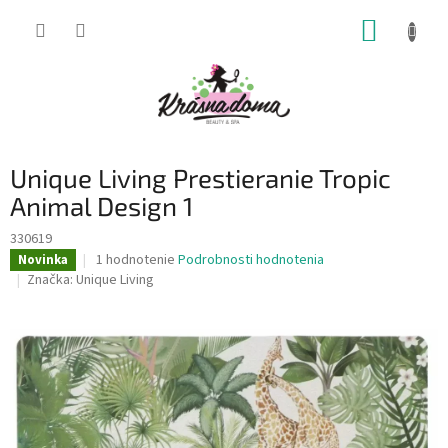
Prejsť
NÁKUP
na
obsah
KOŠÍK
Unique Living Prestieranie Tropic
Animal Design 1
330619
Priemerné
1 hodnotenie
Podrobnosti hodnotenia
Novinka
hodnotenie
Značka:
Unique Living
produktu
je
5,0
z
5
hviezdičiek.