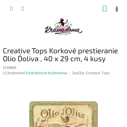
Prejsť
NÁKUP
na
obsah
KOŠÍK
Creative Tops Korkové prestieranie
Olio D´oliva , 40 x 29 cm, 4 kusy
5169661
Priemerné
12 hodnotení
Podrobnosti hodnotenia
Značka:
Creative Tops
hodnotenie
produktu
je
4,5
z
5
hviezdičiek.