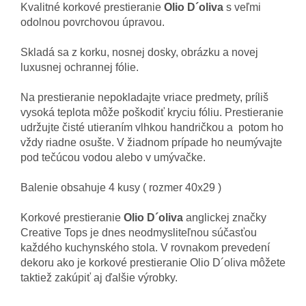
Kvalitné
korkové
prestieranie
Olio D´oliva
s veľmi
odolnou
povrchovou
úpravou
.
Skladá
sa
z
korku,
nosnej
dosky
,
obrázku
a
novej
luxusnej
ochrannej
fólie
.
Na
prestieranie
nepokladajte
vriace
predmety,
príliš
vysoká
teplota
môže poškodiť
kryciu
fóliu
.
Prestieranie
udržujte
čisté
utieraním
vlhkou
handričkou a
potom
ho
vždy riadne
osušte
.
V
žiadnom
prípade
ho
neumývajte
pod
tečúcou
vodou
alebo
v
umývačke
.
Balenie
obsahuje
4
kusy
( rozmer 40x29 )
Korkové
prestieranie
Olio D´oliva
anglickej značky
Creative
Tops
je dnes
neodmysliteľnou
súčasťou
každého
kuchynského
stola
.
V rovnakom prevedení
dekoru
ako
je
korkové
prestieranie
Olio D´oliva
môžete
taktiež
zakúpiť
aj ďalšie výrobky
.