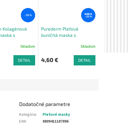
6,90 €
–33 %
–33 %
m Kolagénová
Purederm Pleťová
maska s
buničitá maska s
m AKCIA 2+1
kyselinou hyaluronovou,
Skladom
Skladom
, 3ks
AKCIA 2 + 1 ZADARMO, 3
ks
4,60 €
DETAIL
DETAIL
Dodatočné parametre
Kategória
:
Pleťové masky
EAN
:
8809411187896