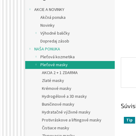
AKCIE A NOVINKY
Akčná ponuka
Novinky
Výhodné baličky
Dopredaj zásob
NAŠA PONUKA
Pleťová kozmetika
Pleťové masky
AKCIA 2 + 1 ZDARMA
Zlaté masky
Krémové masky
Hydrogélové a 3D masky
Buničinové masky
Súvis
Hydratačné výživné masky
Protivráskove a liftingové masky
Tip
Čistiace masky