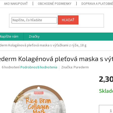
AKO NAKUPOVAŤ
OBCHODNÉ PODMIENKY
DOPRAVA A PLATOBN
HĽADAŤ
Napíšte nám
Značky
derm Kolagénová pleťová maska s výťažkami z rýže, 18 g
derm Kolagénová pleťová maska s výťa
Priemerné
6 hodnotení
Podrobnosti hodnotenia
Značka:
Purederm
hodnotenie
produktu
2,3
je
4,5
Jednotk
Skla
z
cena:
5
hviezdičiek.