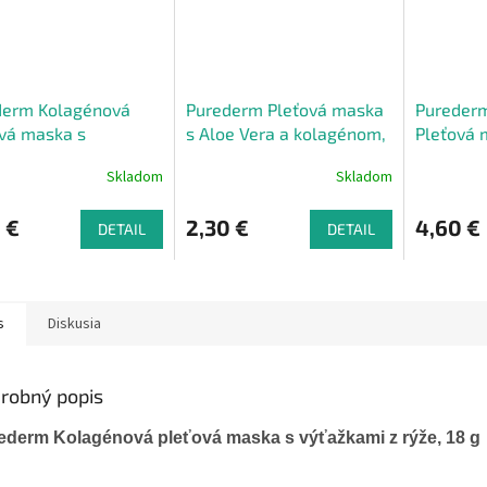
derm Kolagénová
Purederm Pleťová maska
Pureder
vá maska s
s Aloe Vera a kolagénom,
Pleťová 
adom, 18 g
18 g
Avokado
Skladom
Skladom
ZADARMO
 €
2,30 €
4,60 €
DETAIL
DETAIL
s
Diskusia
robný popis
ederm Kolagénová pleťová maska s výťažkami z rýže, 18 g