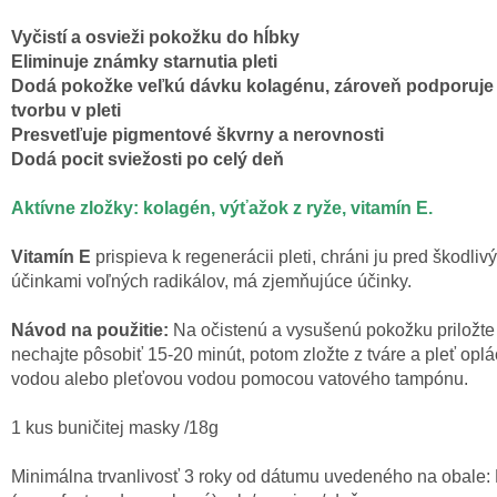
Vyčistí
a
osvieži
pokožku
do
hĺbky
Eliminuje
známky
starnutia
pleti
Dodá pokožke
veľkú
dávku
kolagénu
,
zároveň
podporuje
tvorbu
v pleti
Presvetľuje
pigmentové
škvrny
a
nerovnosti
Dodá pocit
sviežosti
po celý deň
Aktívne
zložky
:
kolagén
,
výťažok
z ryže
,
vitamín
E.
Vitamín
E
prispieva
k
regenerácii
pleti
,
chráni ju
pred
škodliv
účinkami
voľných
radikálov
,
má
zjemňujúce účinky
.
Návod
na
použitie
:
Na
očistenú
a
vy
sušenú
pokožku
priložte
nechajte
pôsobiť
15-20
minút, potom
zložte z
tváre
a
pleť
oplá
vodou
alebo
pleťovou
vodou pomocou
vatového
tampónu
.
1
kus
buničitej
masky /18g
Minimálna
trvanlivosť
3 roky
od
dátumu uvedeného na
obale
: