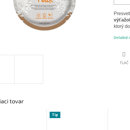
Presvet
výťažo
ktorý d
Detailné 
TLAČ
iaci tovar
Tip