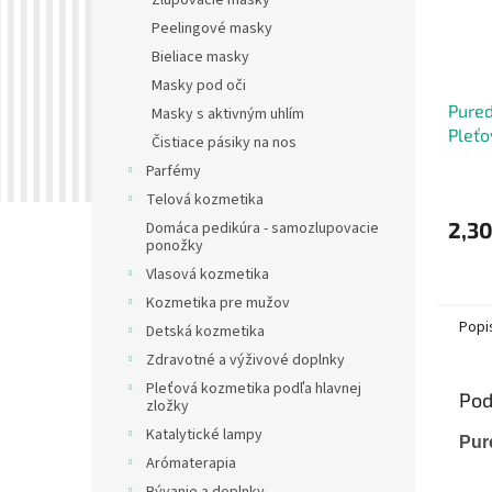
Zlupovacie masky
Peelingové masky
Bieliace masky
Masky pod oči
Pure
Masky s aktivným uhlím
Pleťo
Čistiace pásiky na nos
Avok
Parfémy
Telová kozmetika
2,30
Domáca pedikúra - samozlupovacie
ponožky
Vlasová kozmetika
Kozmetika pre mužov
Popi
Detská kozmetika
Zdravotné a výživové doplnky
Pleťová kozmetika podľa hlavnej
Pod
zložky
Katalytické lampy
Pur
Arómaterapia