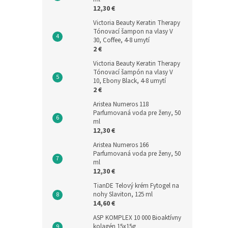
12,30 €
Victoria Beauty Keratin Therapy
Tónovací šampon na vlasy V
30, Coffee, 4-8 umytí
2 €
Victoria Beauty Keratin Therapy
Tónovací šampón na vlasy V
10, Ebony Black, 4-8 umytí
2 €
Aristea Numeros 118
Parfumovaná voda pre ženy, 50
ml
12,30 €
Aristea Numeros 166
Parfumovaná voda pre ženy, 50
ml
12,30 €
TianDE Telový krém Fytogel na
nohy Slaviton, 125 ml
14,60 €
ASP KOMPLEX 10 000 Bioaktívny
kolagén 15x15g