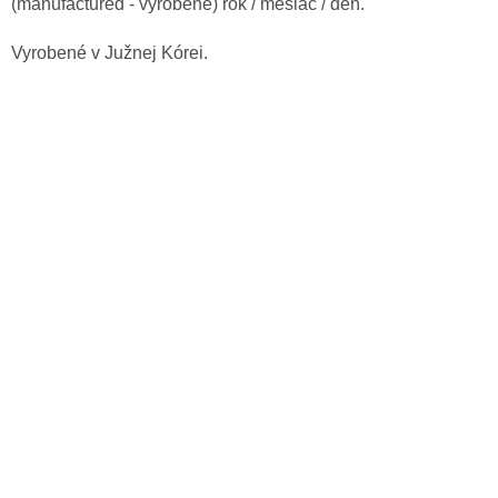
(
manufactured
- vyrobené
)
rok /
mesiac
/
deň
.
Vyrobené
v Južnej
Kórei
.