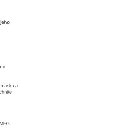
jeho
ými
masku
a
chnite
MFG