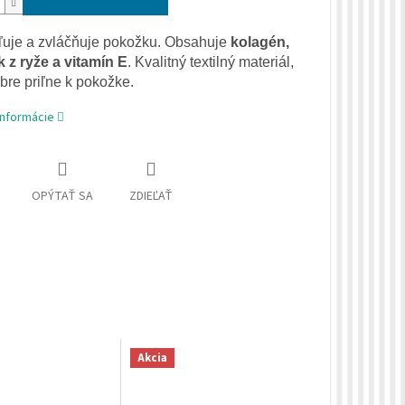
ľuje
a
zvláčňuje
pokožku
.
Obsahuje
kolagén
,
k
z ryže
a
vitamín
E
.
Kvalitný
textilný
materiál
,
obre
priľne
k pokožke
.
informácie
OPÝTAŤ SA
ZDIEĽAŤ
Akcia