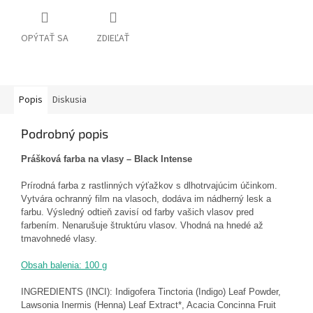
OPÝTAŤ SA
ZDIEĽAŤ
Popis
Diskusia
Podrobný popis
Prášková farba na vlasy – Black Intense
Prírodná farba z rastlinných výťažkov s dlhotrvajúcim účinkom.
Vytvára ochranný film na vlasoch, dodáva im nádherný lesk a
farbu. Výsledný odtieň zavisí od farby vašich vlasov pred
farbením. Nenarušuje štruktúru vlasov. Vhodná na hnedé až
tmavohnedé vlasy.
Obsah balenia: 100 g
INGREDIENTS (INCI): Indigofera Tinctoria (Indigo) Leaf Powder,
Lawsonia Inermis (Henna) Leaf Extract*, Acacia Concinna Fruit