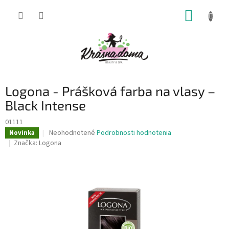
Prejsť
NÁKUP
na
obsah
KOŠÍK
Logona - Prášková farba na vlasy –
Black Intense
01111
Priemerné
Neohodnotené
Podrobnosti hodnotenia
Novinka
hodnotenie
Značka:
Logona
produktu
je
0,0
z
5
hviezdičiek.