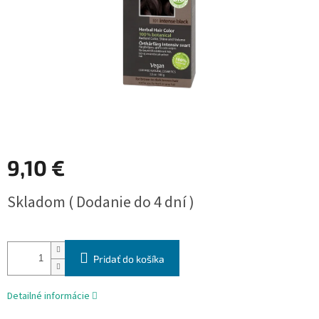
9,10 €
Jednotková
Skladom ( Dodanie do 4 dní )
cena:
Pridať do košíka
Detailné informácie