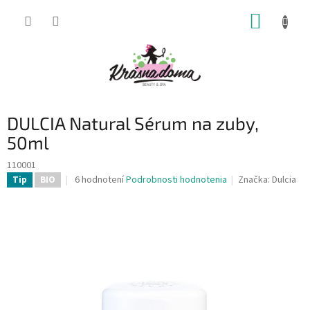
Prejsť
NÁKUP
na
obsah
KOŠÍK
DULCIA Natural Sérum na zuby,
50ml
110001
Priemerné
6 hodnotení
Podrobnosti hodnotenia
Značka:
Dulcia
Tip
BIO
hodnotenie
produktu
je
3,8
z
5
hviezdičiek.