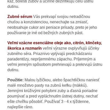
kaz, bolesti zubov a účinne dezinfikujú celú ústnu
dutinu.
Zubné sérum
Vás prekvapí svojou netradičnou
chuťou a konzistenciou, nenechajte sa zmiasť,
neobsahuje cukor ani peniace prísady, preto je jeho
používanie je iné od bežných zubných pást.
Veľmi vzácne esenciálne oleje ako, citrón, klinčeky,
škorica a rozmarín
veľmi výrazne ovplyvňujú účinky
zubného séra. Priaznivo vplývajú predchádzaniu
paradentózy, nepríjemnému zápachu. Príjemným a
veľmi jemným spôsobom prehrievajú a prekrvujú ústnu
dutinu.
Použitie:
Malou lyžičkou, alebo špachtličkou naniesť
malé množstvo pasty na zubnú kefku (mäkkú).
Jemnými krúživými pohybmi zuby a ďasná poriadne
poumývať a pred vypláchnutím ústnej dutiny, nechať
ešte chvíľku pôsobiť. Používať 3 - 4 x týždenne,
najlepšie ráno.