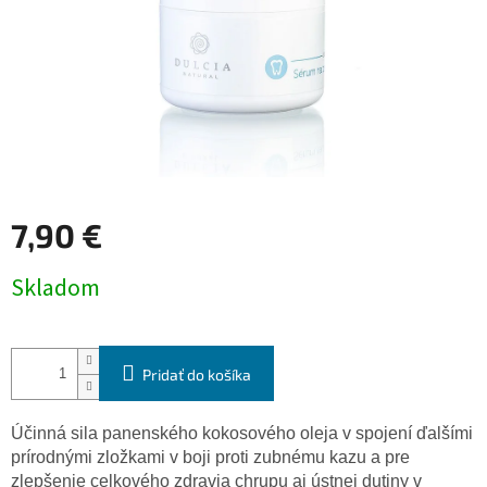
7,90 €
Jednotková
Skladom
cena:
Pridať do košíka
Účinná sila panenského kokosového oleja v spojení ďalšími
prírodnými zložkami v boji proti zubnému kazu a pre
zlepšenie celkového zdravia chrupu aj ústnej dutiny v