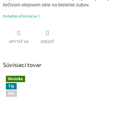
liečivom olejovom sére na bielenie zubov.
Detailné informácie
OPÝTAŤ SA
ZDIEĽAŤ
Súvisiaci tovar
Novinka
Tip
BIO