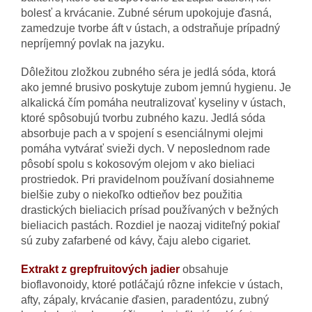
bolesť a krvácanie. Zubné sérum upokojuje ďasná,
zamedzuje tvorbe áft v ústach, a odstraňuje prípadný
nepríjemný povlak na jazyku.
Dôležitou zložkou zubného séra je jedlá sóda, ktorá
ako jemné brusivo poskytuje zubom jemnú hygienu. Je
alkalická čím pomáha neutralizovať kyseliny v ústach,
ktoré spôsobujú tvorbu zubného kazu. Jedlá sóda
absorbuje pach a v spojení s esenciálnymi olejmi
pomáha vytvárať svieži dych. V neposlednom rade
pôsobí spolu s kokosovým olejom v ako bieliaci
prostriedok. Pri pravidelnom používaní dosiahneme
bielšie zuby o niekoľko odtieňov bez použitia
drastických bieliacich prísad používaných v bežných
bieliacich pastách. Rozdiel je naozaj viditeľný pokiaľ
sú zuby zafarbené od kávy, čaju alebo cigariet.
Extrakt z grepfruitových jadier
obsahuje
bioflavonoidy, ktoré potláčajú rôzne infekcie v ústach,
afty, zápaly, krvácanie ďasien, paradentózu, zubný