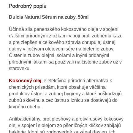
Podrobný popis
Dulcia Natural Sérum na zuby, 50ml
Účinná sila panenského kokosového oleja v spojení
ďalšími prírodnými zložkami v boji proti zubnému kazu
a pre zlepšenie celkového zdravia chrupu aj ústnej
dutiny v liečivom olejovom sére na bielenie zubov.
Čistenie zubov olejmi, soľami a inými pridanými
prírodnými látkami sa používali na čistenie zubov už v
staroveku.
Kokosový olej
je efektívna prírodná alternatíva k
chemických prísadám, ktoré obsahuje väčšina
produktov ústnej a zubnej hygieny a ktoré poškodzujú
zubnú sklovinu a cez ústnu sliznicu sa dostávajú do
krvného obehu.
Antibakteriálny, protiplesňový a protivírusový kokosový
olej v spojení s olejom zo pšeničných klíčkov zabíjajú
baktérie, ktoré sú zodpovedné za zápal ďasien, ich