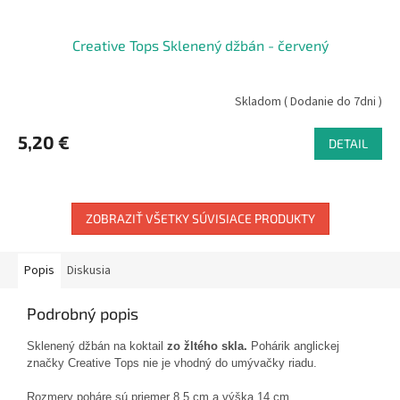
Creative Tops Sklenený džbán - červený
Skladom ( Dodanie do 7dni )
5,20 €
DETAIL
ZOBRAZIŤ VŠETKY SÚVISIACE PRODUKTY
Popis
Diskusia
Podrobný popis
Sklenený
džbán
na koktail
z
o žltého
skla
.
Pohárik
anglickej
značky
Creative
Tops
nie je vhodný
do umývačky
riadu
.
Rozmery
poháre
sú
priemer
8,5
cm
a
výška
14
cm
.