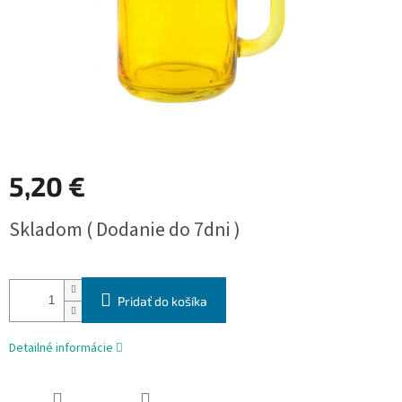
5,20 €
Jednotková
Skladom ( Dodanie do 7dni )
cena:
Pridať do košíka
Detailné informácie