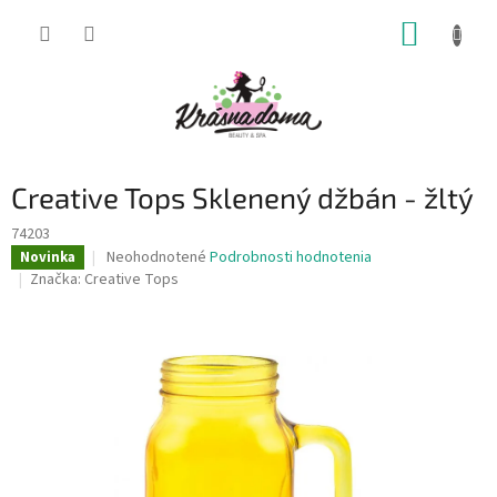
Prejsť
NÁKUP
na
obsah
KOŠÍK
Creative Tops Sklenený džbán - žltý
74203
Priemerné
Neohodnotené
Podrobnosti hodnotenia
Novinka
hodnotenie
Značka:
Creative Tops
produktu
je
0,0
z
5
hviezdičiek.