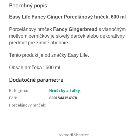
Podrobný popis
Easy Life Fancy Ginger Porcelánový hnček, 600 ml
Porcelánový hrnček
Fancy Gingerbread
s vianočným
motívom perníčkov je skvelý darček alebo dekoratívny
predmet pre zimné obdobie.
Tento produkt je od značky Easy Life.
Obsah hrnčeka : 600 ml
Dodatočné parametre
Kategória
:
Hrnčeky a šálky
EAN
:
8001544154978
Porcelánový hrnček
:
Z
á
Vytvoril Shoptet