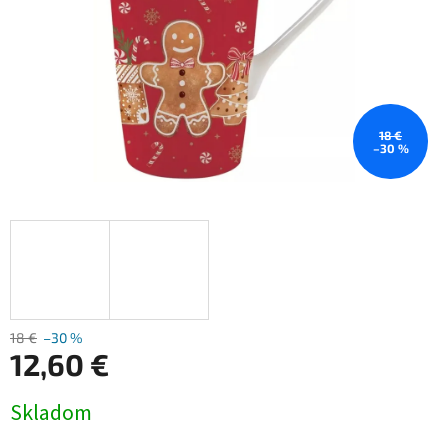
18 €
–30 %
18 €
–30 %
12,60 €
Jednotková
Skladom
cena: