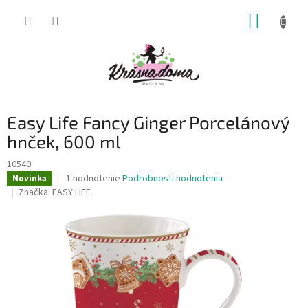
Prejsť
NÁKUP
na
obsah
KOŠÍK
Easy Life Fancy Ginger Porcelánový
hnček, 600 ml
10540
Priemerné
1 hodnotenie
Podrobnosti hodnotenia
Novinka
hodnotenie
Značka:
EASY LIFE
produktu
je
5,0
z
5
hviezdičiek.