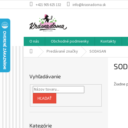
Prejsť
+421 905 625 132
info@krasnadoma.sk
na
obsah
O nás
Obchodné podmienky
Kontakty
Domov
Predávané značky
SODASAN
B
SOD
o
č
Vyhľadávanie
n
Žiadne 
ý
p
a
HĽADAŤ
n
e
l
Preskočiť
Kategórie
kategórie