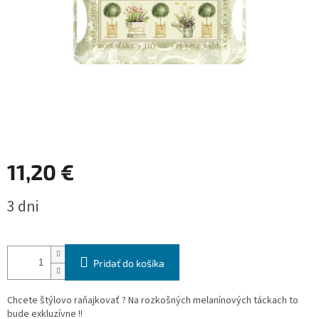
11,20 €
Jednotková
3 dni
cena:
Pridať do košíka
Chcete štýlovo raňajkovať ? Na rozkošných melanínových táckach to
bude exkluzívne !!