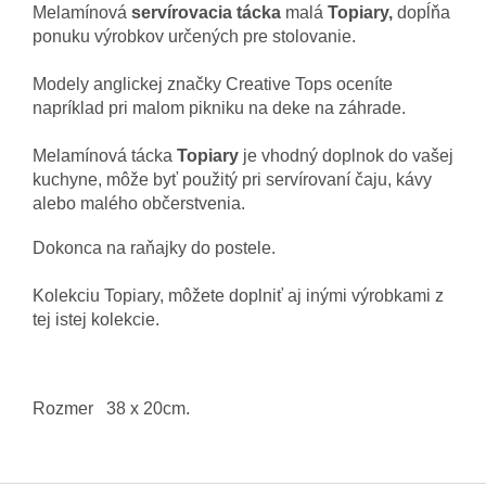
Melamínová
servírovacia tácka
malá
Topiary
,
dopĺňa
ponuku
výrobkov určených pre
stolovanie
.
Modely
anglickej značky
Creative
Tops
oceníte
napríklad pri
malom
pikniku
na
deke
na
záhrade
.
Melamínová
tácka
Topiary
je vhodný
doplnok do
vašej
kuchyne
,
môže
byť použitý pri
servírovaní
čaju
,
kávy
alebo
malého
občerstvenia
.
D
okonca
na raňajky
do postele
.
Kolekciu
Topiary,
môžete doplniť
aj
inými výrobkami
z
tej istej
kolekcie
.
Rozmer
38
x 20
cm
.