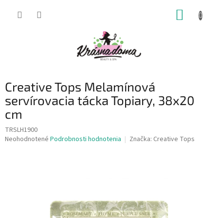
Prejsť
NÁKUP
na
obsah
KOŠÍK
Creative Tops Melamínová
servírovacia tácka Topiary, 38x20
cm
TRSLH1900
Priemerné
Neohodnotené
Podrobnosti hodnotenia
Značka:
Creative Tops
hodnotenie
produktu
je
0,0
z
5
hviezdičiek.