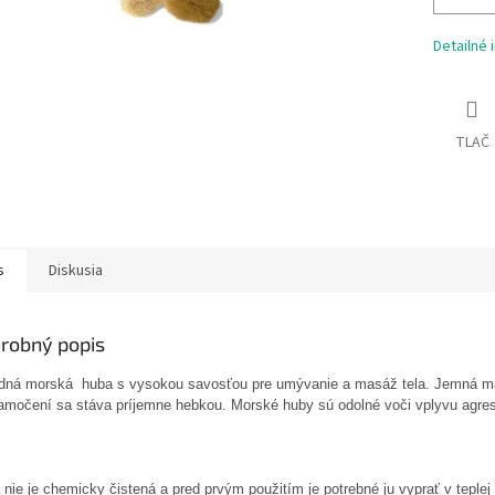
Detailné 
TLAČ
s
Diskusia
robný popis
odná morská huba s vysokou savosťou pre umývanie a masáž tela. Jemná mas
amočení sa stáva príjemne hebkou. Morské huby sú odolné voči vplyvu agresí
nie je chemicky čistená a pred prvým použitím je potrebné ju vyprať v tepl