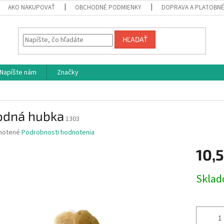
AKO NAKUPOVAŤ
OBCHODNÉ PODMIENKY
DOPRAVA A PLATOBN
HĽADAŤ
Napíšte nám
Značky
rodná hubka
1303
né
notené
Podrobnosti hodnotenia
nie
10,
u
Jednotk
Skla
cena:
iek.