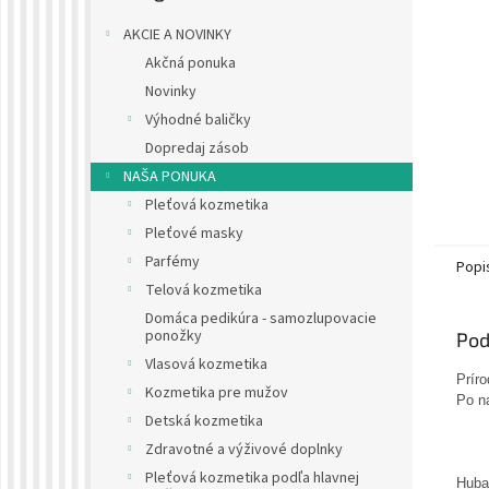
AKCIE A NOVINKY
Akčná ponuka
Novinky
Výhodné baličky
Dopredaj zásob
NAŠA PONUKA
Pleťová kozmetika
Pleťové masky
Parfémy
Popi
Telová kozmetika
Domáca pedikúra - samozlupovacie
ponožky
Pod
Vlasová kozmetika
Prír
Kozmetika pre mužov
Po n
Detská kozmetika
Zdravotné a výživové doplnky
Pleťová kozmetika podľa hlavnej
Huba 