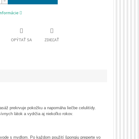
informácie
OPÝTAŤ SA
ZDIEĽAŤ
áž prekrvuje pokožku a napomáha liečbe celulitídy.
vnych látok a vydržia aj niekoľko rokov.
ej vode s mydlom. Po každom použití špongiu preperte vo