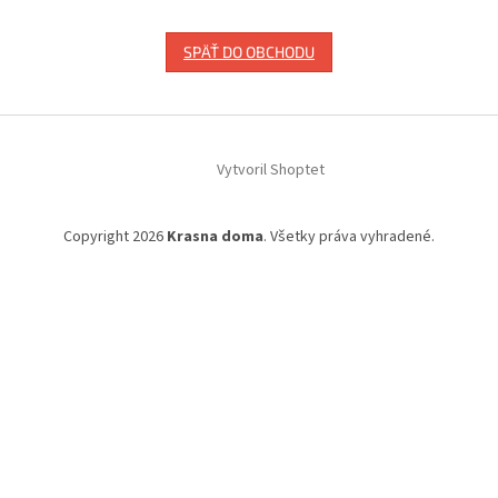
SPÄŤ DO OBCHODU
Z
á
Vytvoril Shoptet
p
ä
t
Copyright 2026
Krasna doma
. Všetky práva vyhradené.
i
e