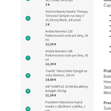
30, Coffee, 4-8 umytí
2 €
Čajo
Victoria Beauty Keratin Therapy
Tónovací šampón na vlasy V
10, Ebony Black, 4-8 umytí
2 €
Aristea Numeros 118
Parfumovaná voda pre ženy, 50
ml
12,30 €
Aristea Numeros 166
Parfumovaná voda pre ženy, 50
ml
12,30 €
Pra
TianDE Telový krém Fytogel na
nohy Slaviton, 125 ml
Bal
14,60 €
Hmot
ASP KOMPLEX 10 000 Bioaktívny
Skl
kolagén 15x15g
Mini
11,50 €
Purederm Intenzívna hojivá
Pre
maska s výťažkami z jablka, 1
Švéd
pár