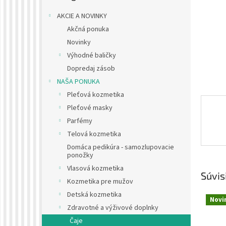
AKCIE A NOVINKY
Akčná ponuka
Novinky
Výhodné baličky
Dopredaj zásob
NAŠA PONUKA
Pleťová kozmetika
Pleťové masky
Parfémy
Telová kozmetika
Domáca pedikúra - samozlupovacie
ponožky
Vlasová kozmetika
Súvis
Kozmetika pre mužov
Detská kozmetika
Novi
Zdravotné a výživové doplnky
Čaje