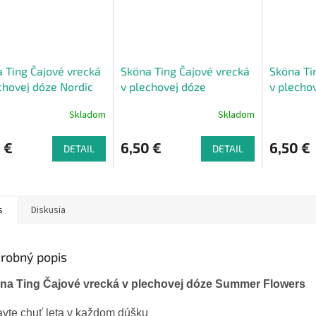
 Ting Čajové vrecká
Sköna Ting Čajové vrecká
Sköna Ti
chovej dóze Nordic
v plechovej dóze
v plecho
Christmas Collage Santa
Christma
Skladom
Skladom
 €
6,50 €
6,50 €
DETAIL
DETAIL
s
Diskusia
robný popis
na Ting Čajové vrecká v plechovej dóze Summer Flowers
vte chuť leta v každom dúšku