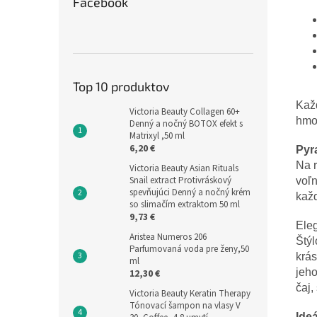
Facebook
Top 10 produktov
Kaž
Victoria Beauty Collagen 60+
hmo
Denný a nočný BOTOX efekt s
Matrixyl ,50 ml
6,20 €
Pyr
Na 
Victoria Beauty Asian Rituals
Snail extract Protivráskový
voľn
spevňujúci Denný a nočný krém
každ
so slimačím extraktom 50 ml
9,73 €
Eleg
Aristea Numeros 206
Štý
Parfumovaná voda pre ženy,50
krás
ml
jeho
12,30 €
čaj,
Victoria Beauty Keratin Therapy
Tónovací šampon na vlasy V
Ideá