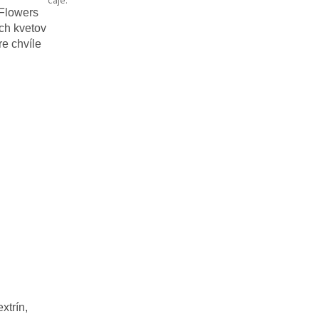
čaje
:
 Flowers
ch kvetov
re chvíle
xtrín,