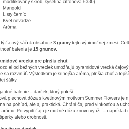
modifikovaný škrob, kyselina citrónová E330)
Mangold
Listy černíc
Kvet nevädze
Aróma
dý čajový sáčok obsahuje
3 gramy
tejto výnimočnej zmesi. Ce
tnosť balenia je
15 gramov.
amídové vrecká pre plnšiu chuť
rozdiel od bežných vreciek umožňujú pyramídové vrecká čajový
e sa rozvinúť. Výsledkom je silnejšia aróma, plnšia chuť a lepší
ej šálky.
antné balenie – darček, ktorý poteší
lová plechová dóza s kvetinovým motívom Summer Flowers je n
na na pohľad, ale aj praktická. Chráni čaj pred vlhkosťou a uc
 arómu. Po vypití čaju je možné dózu znovu využiť – napríklad
 šperky alebo drobnosti.
lny tip na darček