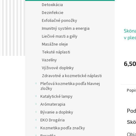
Detoxikácia
Dezinfekcie
Exfoliačné ponožky
Imunitný systém a energia
Sköna
Liečivé masti a gély
v ple
Birds
Masážne oleje
Tekuté náplasti
Vazelíny
6,50
Výživové doplnky
Zdravotné a kozmetické náplasti
Pleťová kozmetika podľa hlavnej
zložky
Popi
Katalytické lampy
Arómaterapia
Pod
Bývanie a doplnky
EKO Drogéria
Skö
Kozmetika podľa značky
Obja