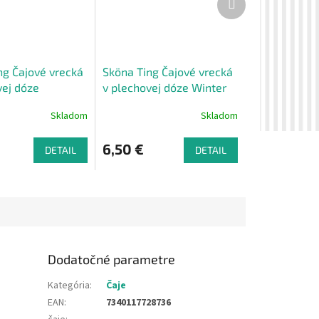
produkt
ng Čajové vrecká
Sköna Ting Čajové vrecká
vej dóze
v plechovej dóze Winter
s Forest
Forest Bird Chocolate
Skladom
Skladom
Truffle
6,50 €
DETAIL
DETAIL
Dodatočné parametre
Kategória
:
Čaje
EAN
:
7340117728736