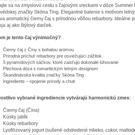
ajte sa na zmyslovú cestu s čajovými vreckami v dóze Summer
védskej značky Sköna Ting. Elegantné balenie s motívom letný
va aromatický čierny čaj s prírodnou vôňou rebarbory. Ideálne p
ja aj ako štýlový darček.
om je tento čaj výnimočný?
Čierny čaj z Číny s bohatou arómou
Prírodná príchuť rebarbory ​​pre osviežujúci zážitok
5 pyramídových sáčkov, ktoré zaisťujú dokonalé lúhovanie
Plechová dóza s romantickým letným designom
Škandinávska kvalita značky Sköna Ting
Ingredients – spojenie prírody a chuti
rostlivo vybrané ingrediencie vytvárajú harmonickú zmes:
Čierny čaj (Čína)
Kúsky jabĺk
Kúsky rebarbory
Lyofilizovaný jogurt (sušené odstredené mlieko, cukor, maltode