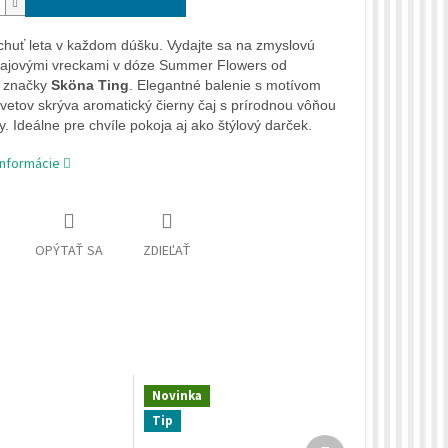
chuť leta v každom dúšku.
Vydajte sa na zmyslovú
čajovými vreckami v dóze Summer Flowers od
j značky
Sköna Ting
. Elegantné balenie s motívom
kvetov skrýva aromatický čierny čaj s prírodnou vôňou
. Ideálne pre chvíle pokoja aj ako štýlový darček.
informácie
OPÝTAŤ SA
ZDIEĽAŤ
Novinka
Tip
Ďalší