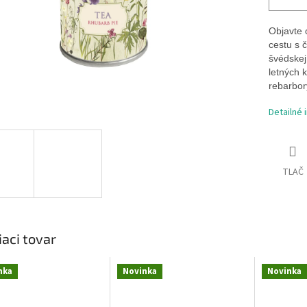
Objavte 
cestu s 
švédske
letných 
rebarbory
Detailné 
TLAČ
iaci tovar
nka
Novinka
Novinka