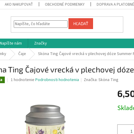
AKO NAKUPOVAŤ
OBCHODNÉ PODMIENKY
DOPRAVA A PLATOBN
HĽADAŤ
Napíšte nám
Značky
lnky
Čaje
Sköna Ting Čajové vrecká v plechovej dóze Summer 
na Ting Čajové vrecká v plechovej dó
Priemerné
1 hodnotenie
Podrobnosti hodnotenia
Značka:
Sköna Ting
ka
hodnotenie
produktu
6,5
je
5,0
Jednotk
Skla
z
cena:
5
hviezdičiek.