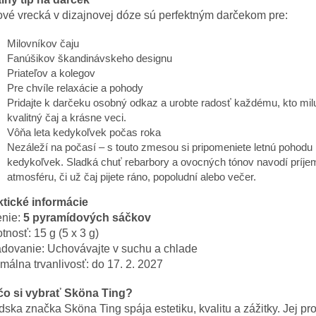
vé vrecká v dizajnovej dóze sú perfektným darčekom pre:
Milovníkov čaju
Fanúšikov škandinávskeho designu
Priateľov a kolegov
Pre chvíle relaxácie a pohody
Pridajte k darčeku osobný odkaz a urobte radosť každému, kto mil
kvalitný čaj a krásne veci.
Vôňa leta kedykoľvek počas roka
Nezáleží na počasí – s touto zmesou si pripomeniete letnú pohodu
kedykoľvek. Sladká chuť rebarbory ​​a ovocných tónov navodí príj
atmosféru, či už čaj pijete ráno, popoludní alebo večer.
ktické informácie
enie:
5 pyramídových sáčkov
nosť: 15 g (5 x 3 g)
adovanie: Uchovávajte v suchu a chlade
málna trvanlivosť: do 17. 2. 2027
čo si vybrať Sköna Ting?
ska značka Sköna Ting spája estetiku, kvalitu a zážitky. Jej pr