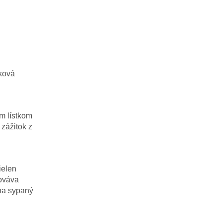
lková
m lístkom
 zážitok z
ielen
hováva
 na sypaný