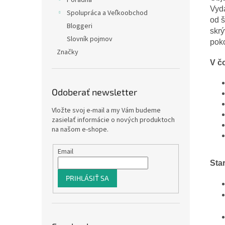
Poradňa
Vyd
Spolupráca a Veľkoobchod
od š
Bloggeri
skrý
Slovník pojmov
poko
Značky
V č
Odoberať newsletter
Vložte svoj e-mail a my Vám budeme
zasielať informácie o nových produktoch
na našom e-shope.
Email
Sta
PRIHLÁSIŤ SA